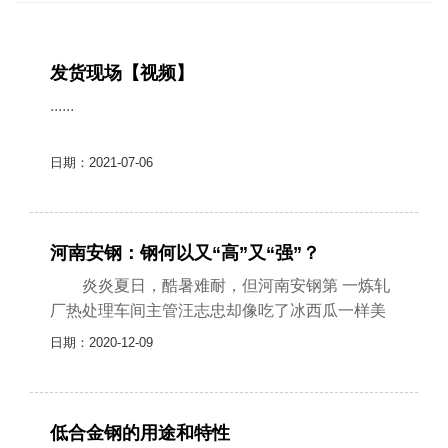
发货现场【视频】
......
日期：2021-07-06
河南安钢：钢何以又“高”又“强”？
炎炎夏日，酷暑难耐，但河南安钢第 一炼轧
厂热处理车间主管汪志忠却像吃了冰西瓜一样美
滋滋的，步伐格外轻快。原来，热处理车间2020
日期：2020-12-09
年6月份钢入库量达到了2.0......
低合金钢的用途和特性