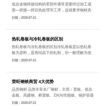
低合金钢焊接结构的零部件通常需要经过加工成
形—焊接—焊后热处理等工序，这就要求钢材具
有良好的工艺性能。工艺性能包括金属的焊接
日期：2020-07-21
性，切削性能，冷、热加工性能，热处理......
热轧卷板与冷轧卷板的区别
热轧卷板与冷轧卷板的区别冷轧卷板是以热轧卷
板为原料，是再结晶下的轧制，但一般理解为使
用常温轧制材料的轧制。欧美多采用3~6台连续式
日期：2020-07-21
轧机作为冷轧设备，包括板和卷，......
荣旺钢铁商贸 4大优势
品质钢材 品类丰富名厂钢材，主营：普板、低合
金板、高建钢、桥梁板、Z向向性能板、锅炉容器
板及板材的定扎品质钢材 品类丰富价优质好 供货
日期：2020-07-21