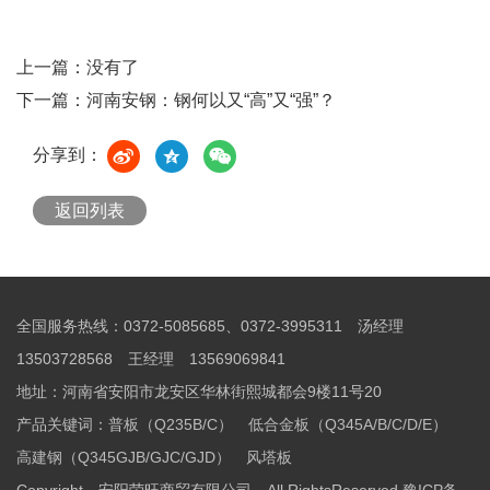
上一篇：
没有了
下一篇：
河南安钢：钢何以又“高”又“强”？
分享到：
返回列表
全国服务热线：0372-5085685、0372-3995311 汤经理
13503728568 王经理 13569069841
地址：河南省安阳市龙安区华林街熙城都会9楼11号20
产品关键词：
普板（Q235B/C）
低合金板（Q345A/B/C/D/E）
高建钢（Q345GJB/GJC/GJD）
风塔板