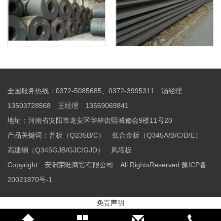
全国服务热线：0372-5085685、0372-3995311 汤经理
13503728568 王经理 13569069841
地址：河南省安阳市龙安区华林街熙城都会9楼11号20
产品关键词：
普板（Q235B/C）
低合金板（Q345A/B/C/D/E）
高建钢（Q345GJB/GJC/GJD）
风塔板
Copyright 安阳荣旺商贸有限公司 All RightsReserved
豫ICP备
20021870号-1
免责声明