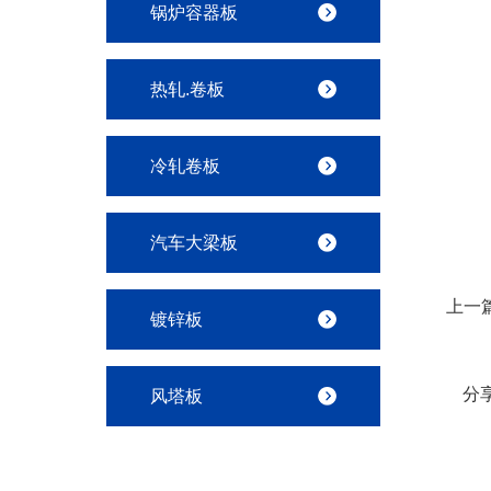
锅炉容器板
热轧.卷板
冷轧卷板
汽车大梁板
上一
镀锌板
分
风塔板