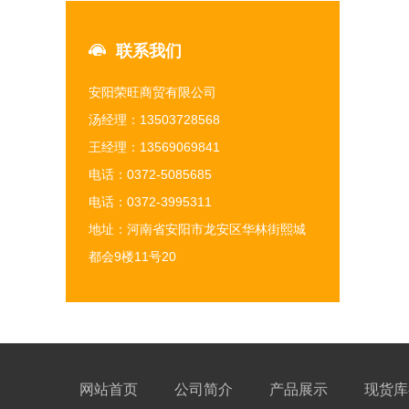
联系我们
安阳荣旺商贸有限公司
汤经理：13503728568
王经理：13569069841
电话：0372-5085685
电话：0372-3995311
地址：河南省安阳市龙安区华林街熙城
都会9楼11号20
网站首页
公司简介
产品展示
现货库