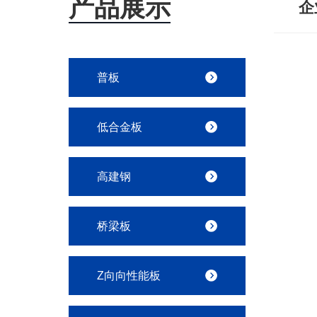
产品展示
企
普板
低合金板
高建钢
桥梁板
Z向向性能板